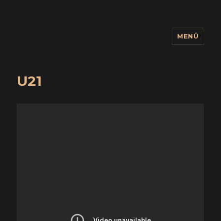
MENÜ
wuidling
U21