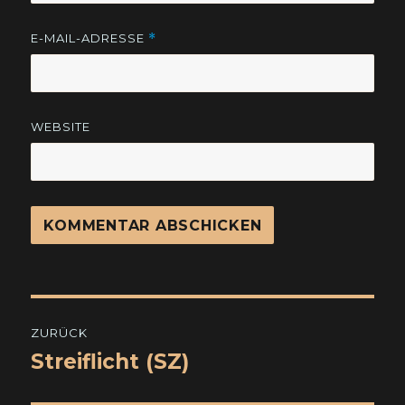
E-MAIL-ADRESSE
*
WEBSITE
Beitragsnavigation
ZURÜCK
Streiflicht (SZ)
Vorheriger
Beitrag: