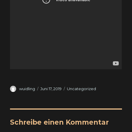
Autor
Veröffentlicht
Kategorien
wuidling
Juni 17, 2019
Uncategorized
am
Schreibe einen Kommentar