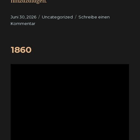
hinzuzufügen.“
Veröffentlicht
Kategorien
Juni 30, 2026
Uncategorized
Schreibe einen
am
zu
Kommentar
Marca:
1860