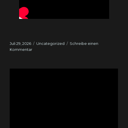
Veröffentlicht
Kategorien
Juli 29, 2026
Uncategorized
Schreibe einen
am
zu
Kommentar
Männeraugen…