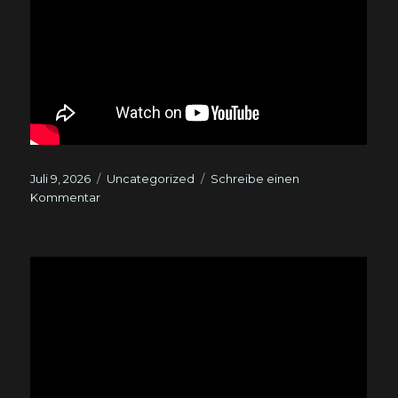
Veröffentlicht
Kategorien
Juli 9, 2026
Uncategorized
Schreibe einen
am
zu
Kommentar
R.I.P