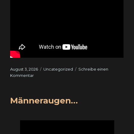
Veröffentlicht
Kategorien
August 3, 2026
Uncategorized
Schreibe einen
am
zu
Kommentar
Music
Männeraugen…