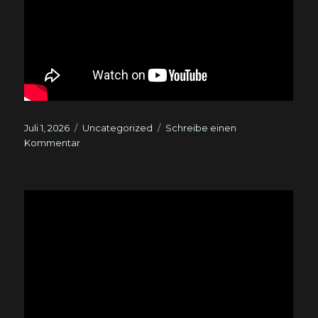
Veröffentlicht
Kategorien
Juli 1, 2026
Uncategorized
Schreibe einen
am
zu
Kommentar