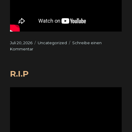
Veröffentlicht
Kategorien
Juli 20, 2026
Uncategorized
Schreibe einen
am
zu
Kommentar
R.I.P