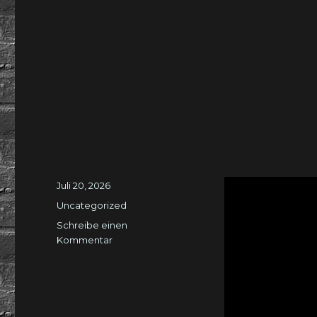
Veröffentlicht
Juli 20, 2026
am
Kategorien
Uncategorized
Schreibe einen
zu
Kommentar