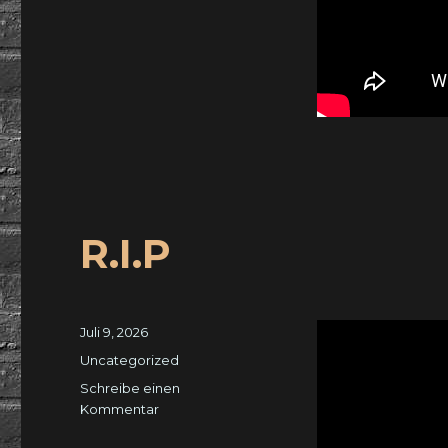
R.I.P
Veröffentlicht
Juli 9, 2026
am
Kategorien
Uncategorized
Schreibe einen
zu
Kommentar
R.I.P