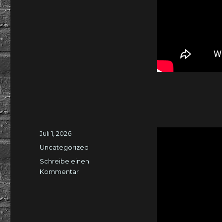
Veröffentlicht
Juli 1, 2026
am
Kategorien
Uncategorized
Schreibe einen
zu
Kommentar