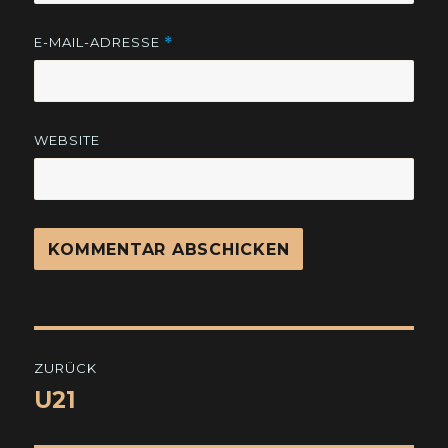
E-MAIL-ADRESSE
*
WEBSITE
Beitragsnavigation
ZURÜCK
U21
Vorheriger
Beitrag: