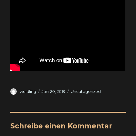
Autor
Veröffentlicht
Kategorien
wuidling
Juni 20, 2019
Uncategorized
am
Schreibe einen Kommentar