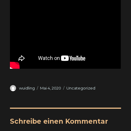
Autor
Veröffentlicht
Kategorien
wuidling
Mai 4, 2020
Uncategorized
am
Schreibe einen Kommentar