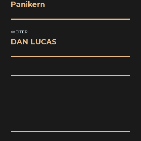
Panikern
WEITER
DAN LUCAS
Nächster
Beitrag: