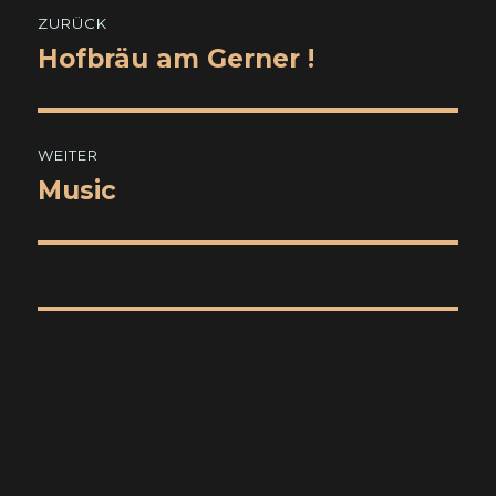
Beitragsnavigation
ZURÜCK
Hofbräu am Gerner !
Vorheriger
Beitrag:
WEITER
Music
Nächster
Beitrag: