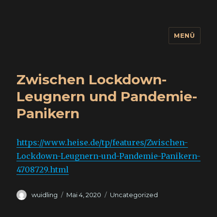
MENÜ
wuidling
Zwischen Lockdown-
Leugnern und Pandemie-
Panikern
https://www.heise.de/tp/features/Zwischen-
Lockdown-Leugnern-und-Pandemie-Panikern-
4708729.html
Autor
Veröffentlicht
Kategorien
wuidling
Mai 4, 2020
Uncategorized
am