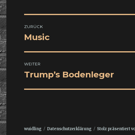
Beitragsnavigation
ZURÜCK
Music
Vorheriger
Beitrag:
WEITER
Trump’s Bodenleger
Nächster
Beitrag:
wuidling
Datenschutzerklärung
Stolz präsentiert 