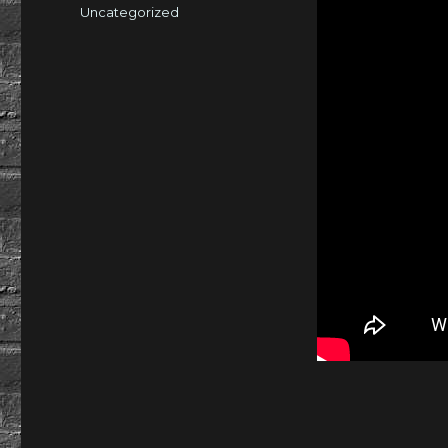
am
Kategorien
Uncategorized