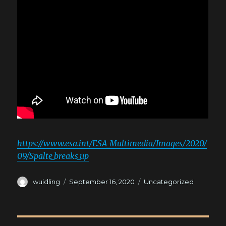
https://www.esa.int/ESA_Multimedia/Images/2020/
09/Spalte_breaks_up
Autor
Veröffentlicht
Kategorien
wuidling
September 16, 2020
Uncategorized
am