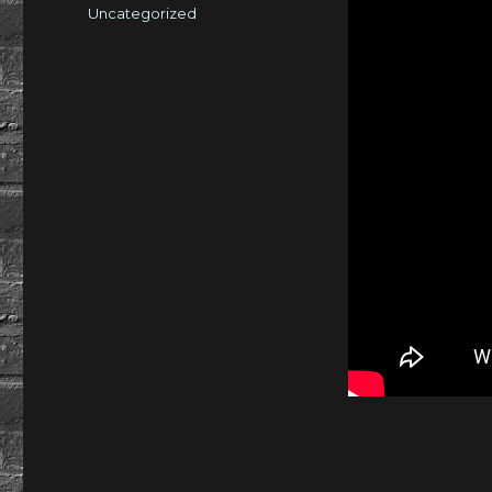
am
Kategorien
Uncategorized