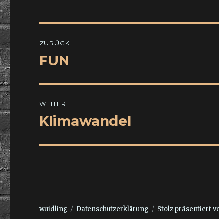
Beitragsnavigation
ZURÜCK
FUN
Vorheriger
Beitrag:
WEITER
Klimawandel
Nächster
Beitrag:
wuidling
Datenschutzerklärung
Stolz präsentiert 