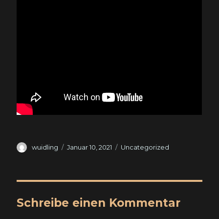
Autor
Veröffentlicht
Kategorien
wuidling
Januar 10, 2021
Uncategorized
am
Schreibe einen Kommentar