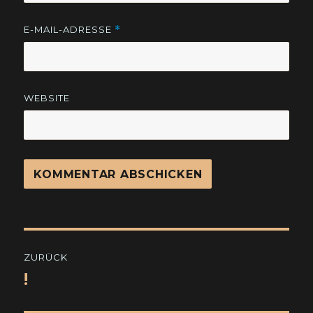
E-MAIL-ADRESSE
*
WEBSITE
Beitragsnavigation
ZURÜCK
!
Vorheriger
Beitrag: