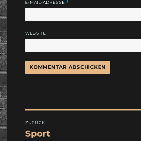
E-MAIL-ADRESSE
*
WEBSITE
Beitragsnavigation
ZURÜCK
Sport
Vorheriger
Beitrag: