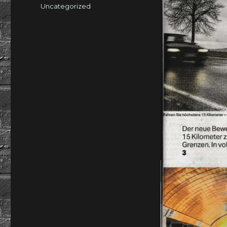
am
Kategorien
Uncategorized