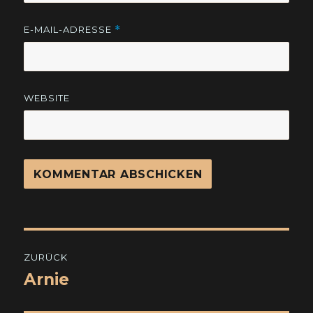
E-MAIL-ADRESSE
*
WEBSITE
Beitragsnavigation
ZURÜCK
Arnie
Vorheriger
Beitrag: