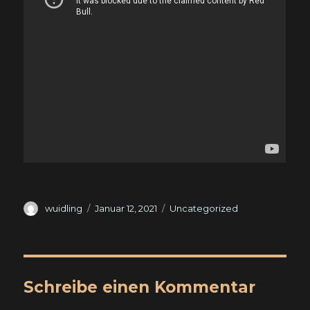
Autor
Veröffentlicht
Kategorien
wuidling
Januar 12, 2021
Uncategorized
am
Schreibe einen Kommentar