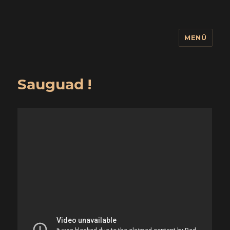
MENÜ
wuidling
Sauguad !