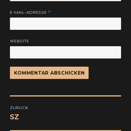
E-MAIL-ADRESSE
*
WEBSITE
Beitragsnavigation
ZURÜCK
SZ
Vorheriger
Beitrag: