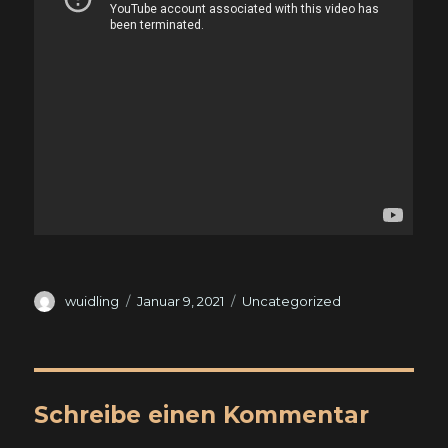
Autor
Veröffentlicht
Kategorien
wuidling
Januar 9, 2021
Uncategorized
am
Schreibe einen Kommentar