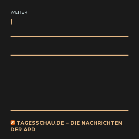
WEITER
!
Nächster
Beitrag:
TAGESSCHAU.DE – DIE NACHRICHTEN
DER ARD