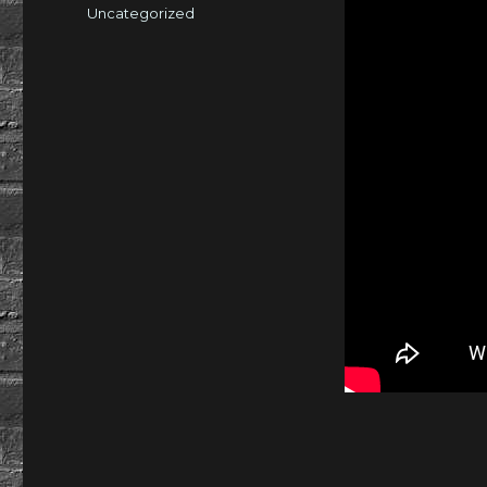
am
Kategorien
Uncategorized