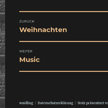
Beitragsnavigation
ZURÜCK
Weihnachten
Vorheriger
Beitrag:
WEITER
Music
Nächster
Beitrag:
wuidling
Datenschutzerklärung
Stolz präsentiert 