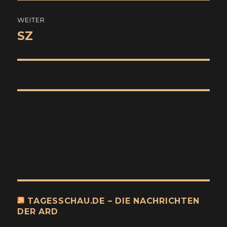
WEITER
SZ
Nächster
Beitrag:
TAGESSCHAU.DE – DIE NACHRICHTEN
DER ARD