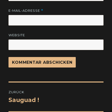
E-MAIL-ADRESSE
*
WEBSITE
Beitragsnavigation
ZURÜCK
Sauguad !
Vorheriger
Beitrag: