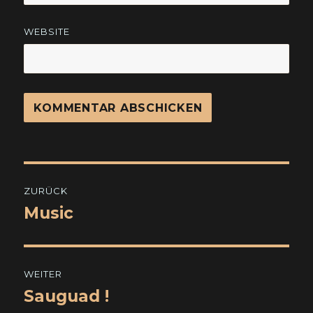
WEBSITE
Beitragsnavigation
ZURÜCK
Music
Vorheriger
Beitrag:
WEITER
Sauguad !
Nächster