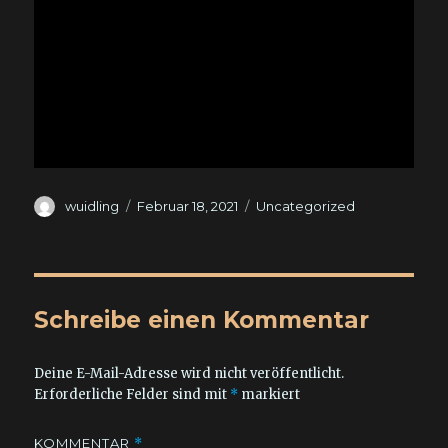
Autor
Veröffentlicht
Kategorien
wuidling
Februar 18, 2021
Uncategorized
am
Schreibe einen Kommentar
Deine E-Mail-Adresse wird nicht veröffentlicht.
Erforderliche Felder sind mit
*
markiert
KOMMENTAR
*