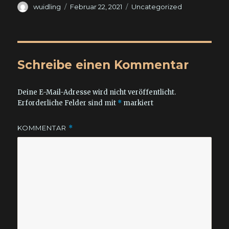
Autor
Veröffentlicht
Kategorien
wuidling
Februar 22, 2021
Uncategorized
am
Schreibe einen Kommentar
Deine E-Mail-Adresse wird nicht veröffentlicht.
Erforderliche Felder sind mit
*
markiert
KOMMENTAR
*