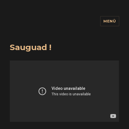
MENÜ
wuidling
Sauguad !