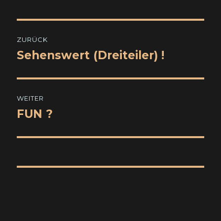
Beitragsnavigation
ZURÜCK
Sehenswert (Dreiteiler) !
Vorheriger
Beitrag:
WEITER
FUN ?
Nächster
Beitrag: