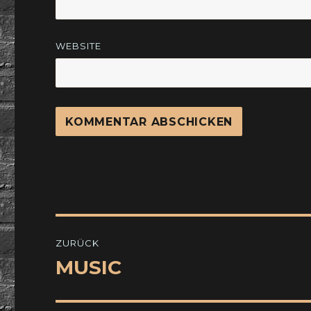
WEBSITE
Beitragsnavigation
ZURÜCK
MUSIC
Vorheriger
Beitrag: