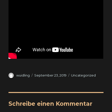
Autor
Veröffentlicht
Kategorien
wuidling
September 23, 2019
Uncategorized
am
Schreibe einen Kommentar