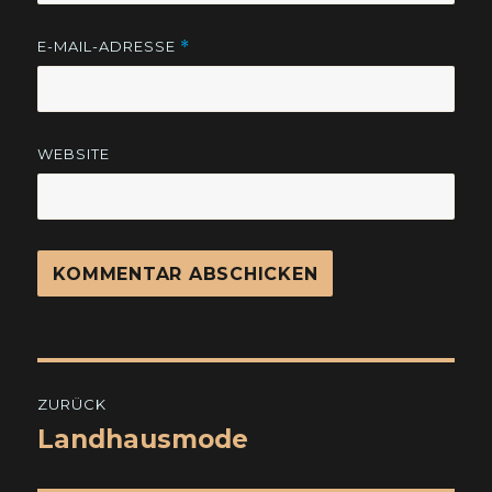
E-MAIL-ADRESSE
*
WEBSITE
Beitragsnavigation
ZURÜCK
Landhausmode
Vorheriger
Beitrag: