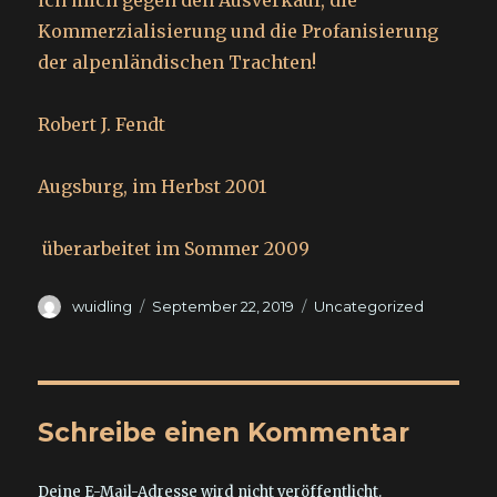
ich mich gegen den Ausverkauf, die
Kommerzialisierung und die Profanisierung
der alpenländischen Trachten!
Robert J. Fendt
Augsburg, im Herbst 2001
überarbeitet im Sommer 2009
Autor
Veröffentlicht
Kategorien
wuidling
September 22, 2019
Uncategorized
am
Schreibe einen Kommentar
Deine E-Mail-Adresse wird nicht veröffentlicht.