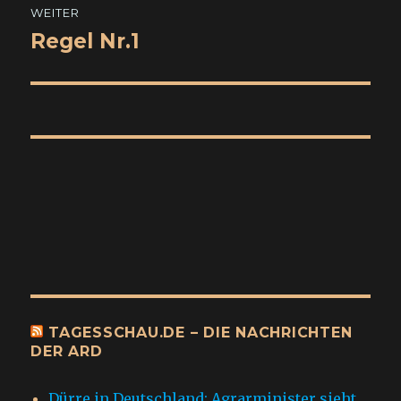
WEITER
Regel Nr.1
Nächster
Beitrag:
TAGESSCHAU.DE – DIE NACHRICHTEN
DER ARD
Dürre in Deutschland: Agrarminister sieht