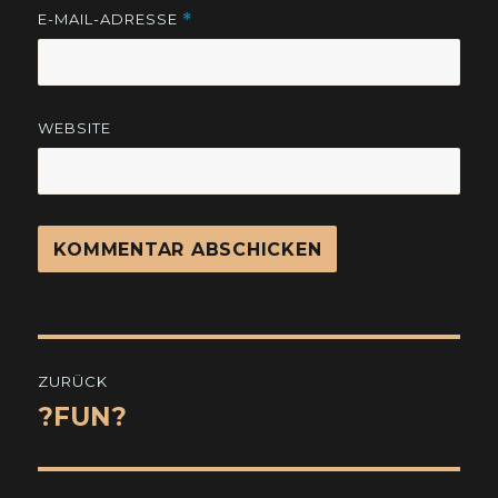
E-MAIL-ADRESSE
*
WEBSITE
Beitragsnavigation
ZURÜCK
?FUN?
Vorheriger
Beitrag: