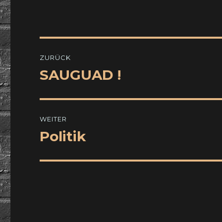
Beitragsnavigation
ZURÜCK
SAUGUAD !
Vorheriger
Beitrag:
WEITER
Politik
Nächster
Beitrag: