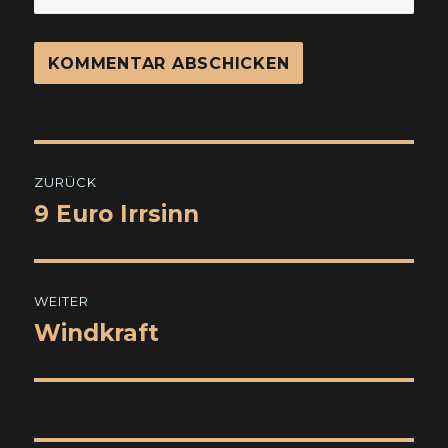
Beitragsnavigation
ZURÜCK
9 Euro Irrsinn
Vorheriger
Beitrag:
WEITER
Windkraft
Nächster
Beitrag: