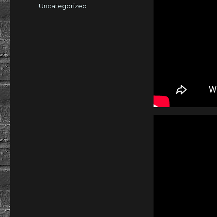
am
Kategorien
Uncategorized