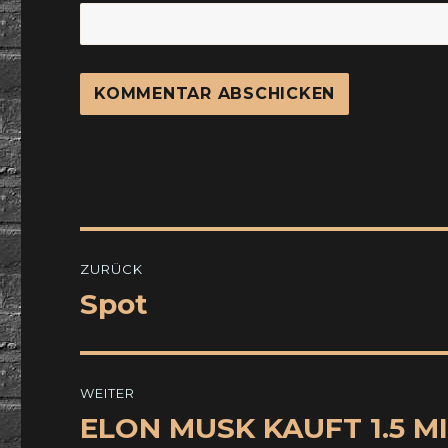
Beitragsnavigation
ZURÜCK
Spot
Vorheriger
Beitrag:
WEITER
ELON MUSK KAUFT 1.5 M
Nächster