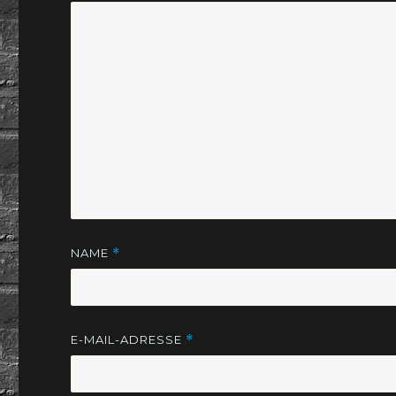
NAME
*
E-MAIL-ADRESSE
*