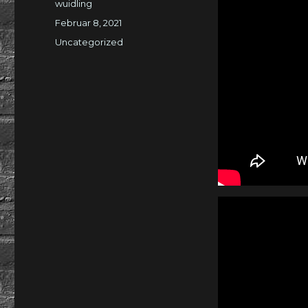
Autor
wuidling
Veröffentlicht
Februar 8, 2021
am
Kategorien
Uncategorized