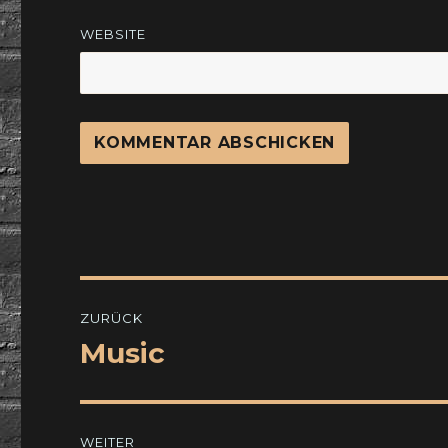
WEBSITE
Beitragsnavigation
ZURÜCK
Music
Vorheriger
Beitrag:
WEITER