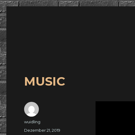
wuidling
MUSIC
Autor
wuidling
Veröffentlicht
Dezember 21, 2019