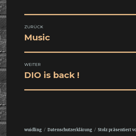
Beitragsnavigation
ZURÜCK
Music
Vorheriger
Beitrag:
WEITER
DIO is back !
Nächster
Beitrag:
wuidling
Datenschutzerklärung
Stolz präsentiert 