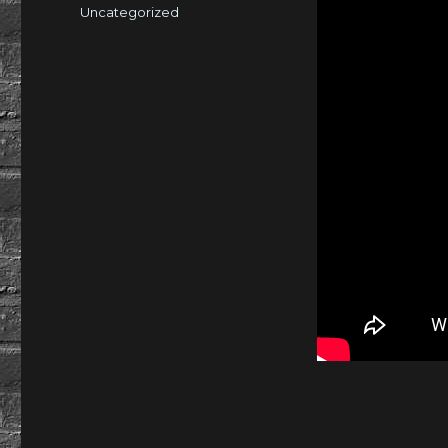
am
Kategorien
Uncategorized