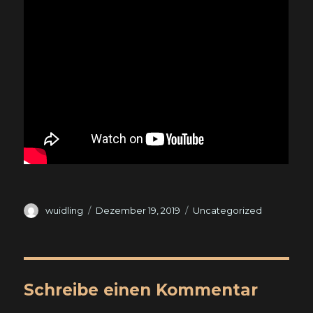
Autor
Veröffentlicht
Kategorien
wuidling
Dezember 19, 2019
Uncategorized
am
Schreibe einen Kommentar