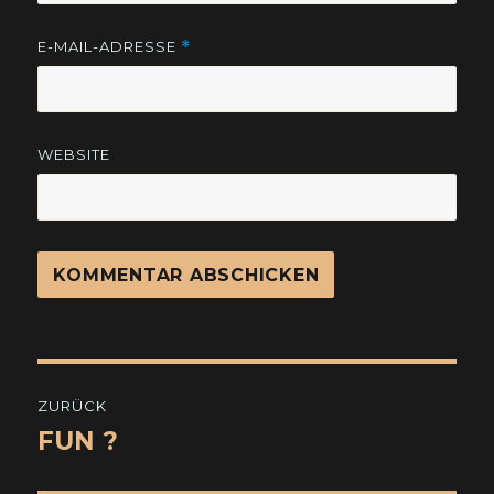
E-MAIL-ADRESSE
*
WEBSITE
Beitragsnavigation
ZURÜCK
FUN ?
Vorheriger
Beitrag: