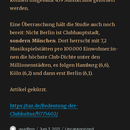
können insgesamt 439 Musikclubs gefördert
werden.
Eine Überraschung hält die Studie auch noch
bereit: Nicht Berlin ist Clubhauptstadt,
sondern München
. Dort herrscht mit 7,2
Musikspielstätten pro 100.000 Ein­woh­ne­r:in­
nen die höchste Club-Dichte unter den
Millionenstädten, es folgen Hamburg (6,6),
Köln (6,2) und dann erst Berlin (6,1).
Artikel gekürzt.
https://taz.de/Bedeutung-der-
Clubkultur/!5775602/
Autor
Veröffentlicht
Kategorien
wuidling
Juni 3, 2021
Uncategorized