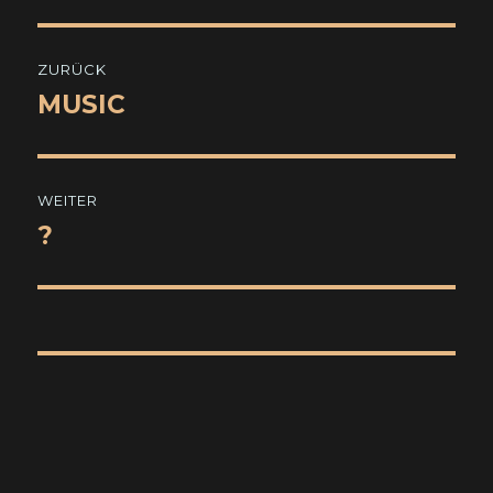
Beitragsnavigation
ZURÜCK
MUSIC
Vorheriger
Beitrag:
WEITER
?
Nächster
Beitrag: