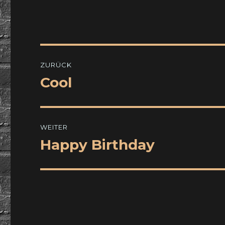
Beitragsnavigation
ZURÜCK
Cool
Vorheriger
Beitrag:
WEITER
Happy Birthday
Nächster
Beitrag: