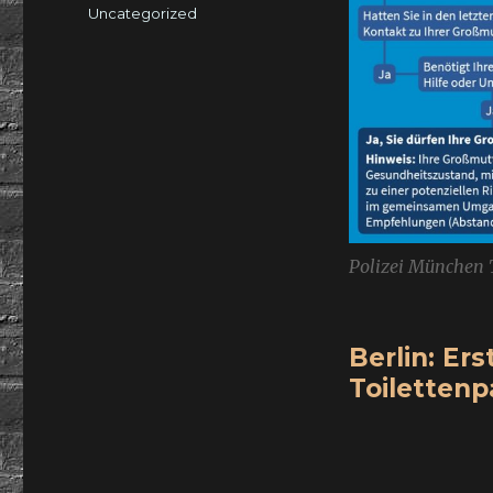
am
Kategorien
Uncategorized
Polizei München 
Berlin: E
Toilettenp