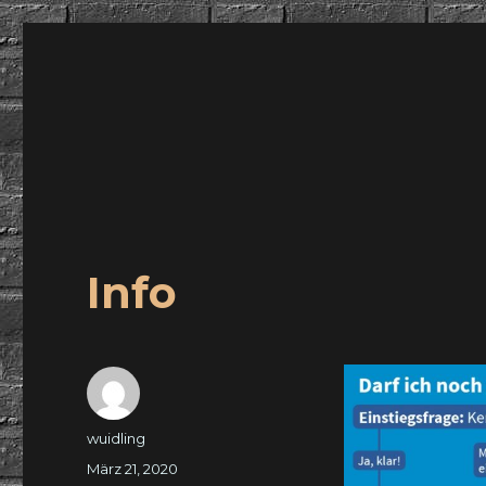
wuidling
Info
Autor
wuidling
Veröffentlicht
März 21, 2020