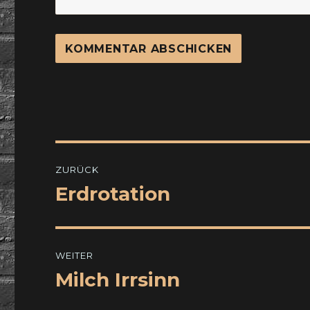
Beitragsnavigation
ZURÜCK
Erdrotation
Vorheriger
Beitrag:
WEITER
Milch Irrsinn
Nächster
Beitrag: