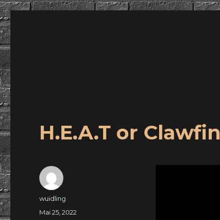
wuidling
H.E.A.T or Clawfi
Autor
wuidling
Veröffentlicht
Mai 25, 2022