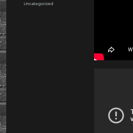
am
Kategorien
Uncategorized