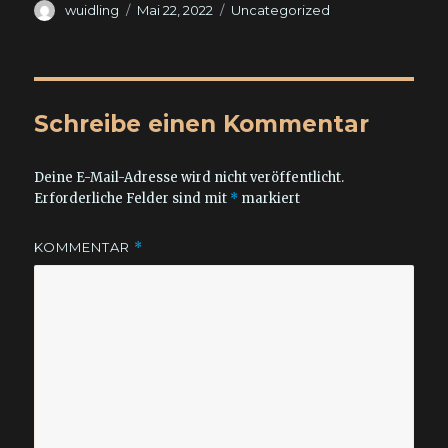
Autor
Veröffentlicht
Kategorien
wuidling
Mai 22, 2022
Uncategorized
am
Schreibe einen Kommentar
Deine E-Mail-Adresse wird nicht veröffentlicht.
Erforderliche Felder sind mit
*
markiert
KOMMENTAR
*