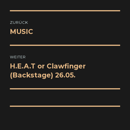
Beitragsnavigation
ZURÜCK
MUSIC
Vorheriger
Beitrag:
WEITER
H.E.A.T or Clawfinger
Nächster
Beitrag:
(Backstage) 26.05.