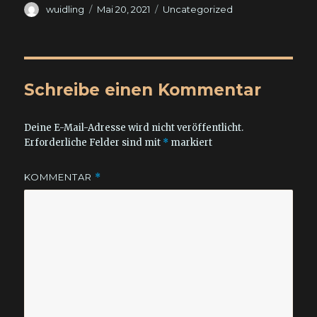
Autor
Veröffentlicht
Kategorien
wuidling
Mai 20, 2021
Uncategorized
am
Schreibe einen Kommentar
Deine E-Mail-Adresse wird nicht veröffentlicht.
Erforderliche Felder sind mit
*
markiert
KOMMENTAR
*