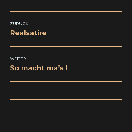
Beitragsnavigation
ZURÜCK
Realsatire
Vorheriger
Beitrag:
WEITER
So macht ma’s !
Nächster
Beitrag: