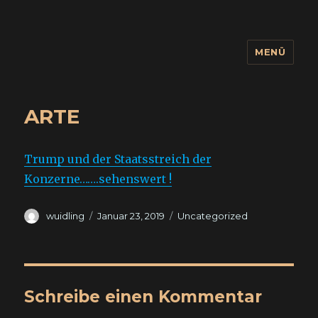
MENÜ
wuidling
ARTE
Trump und der Staatsstreich der
Konzerne…….sehenswert !
Autor
Veröffentlicht
Kategorien
wuidling
Januar 23, 2019
Uncategorized
am
Schreibe einen Kommentar