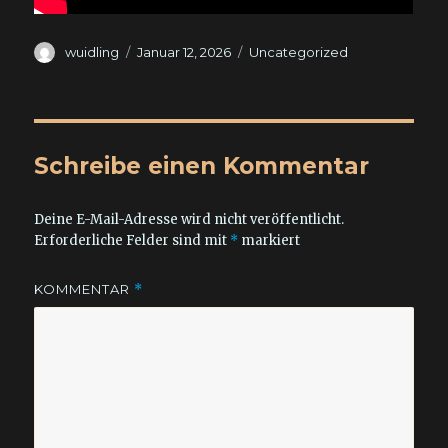
Autor
Veröffentlicht
Kategorien
wuidling
Januar 12, 2026
Uncategorized
am
Schreibe einen Kommentar
Deine E-Mail-Adresse wird nicht veröffentlicht.
Erforderliche Felder sind mit
*
markiert
KOMMENTAR
*