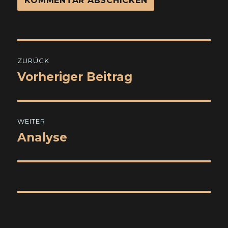
Beitragsnavigation
ZURÜCK
Vorheriger Beitrag
Vorheriger
Beitrag:
WEITER
Analyse
Nächster
Beitrag: