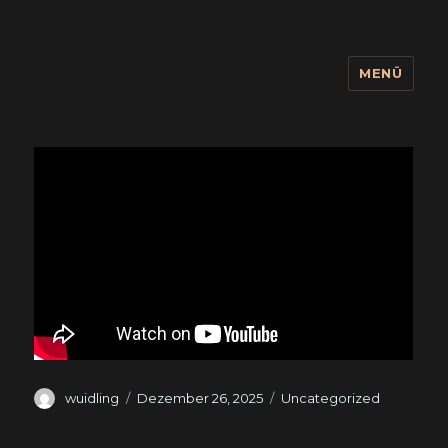
MENÜ
wuidling
Autor
Veröffentlicht
Kategorien
wuidling
Dezember 26, 2025
Uncategorized
am