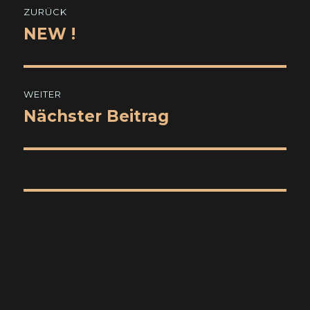
ZURÜCK
NEW !
Vorheriger
Beitrag:
WEITER
Nächster Beitrag
Nächster
Beitrag: