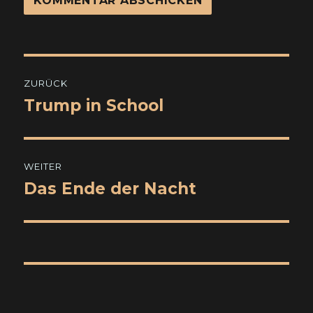
Beitragsnavigation
ZURÜCK
Trump in School
Vorheriger
Beitrag:
WEITER
Das Ende der Nacht
Nächster
Beitrag: