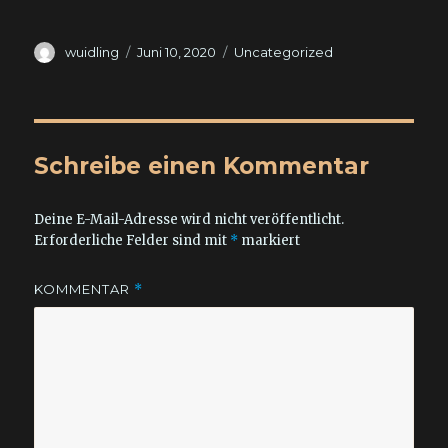
Autor
Veröffentlicht
Kategorien
wuidling
Juni 10, 2020
Uncategorized
am
Schreibe einen Kommentar
Deine E-Mail-Adresse wird nicht veröffentlicht.
Erforderliche Felder sind mit
*
markiert
KOMMENTAR
*