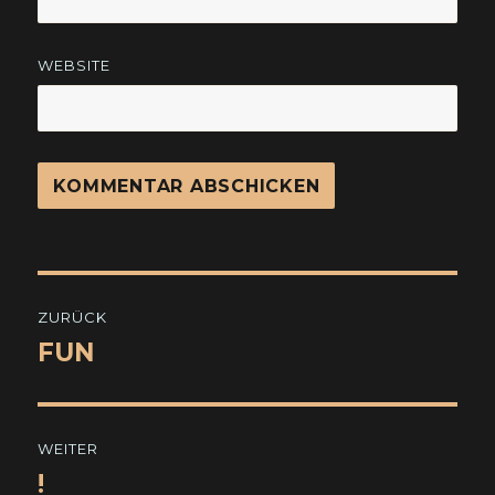
WEBSITE
Beitragsnavigation
ZURÜCK
FUN
Vorheriger
Beitrag:
WEITER
!
Nächster