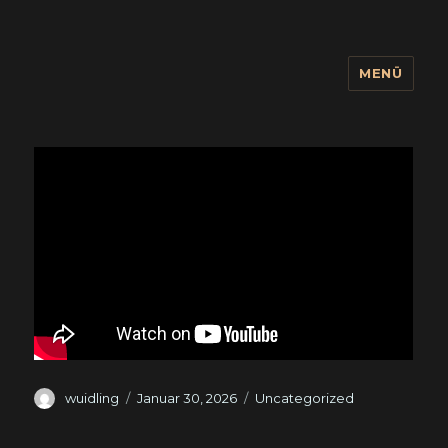
MENÜ
wuidling
Autor
Veröffentlicht
Kategorien
wuidling
Januar 30, 2026
Uncategorized
am