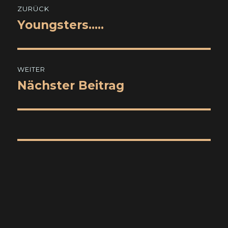
ZURÜCK
Youngsters…..
Vorheriger
Beitrag:
WEITER
Nächster Beitrag
Nächster
Beitrag: