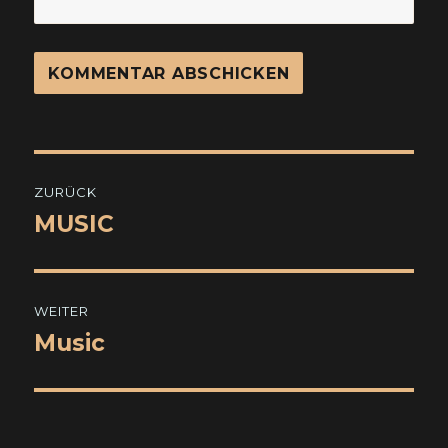
Beitragsnavigation
ZURÜCK
MUSIC
Vorheriger
Beitrag:
WEITER
Music
Nächster
Beitrag: