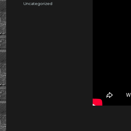
am
Kategorien
Uncategorized