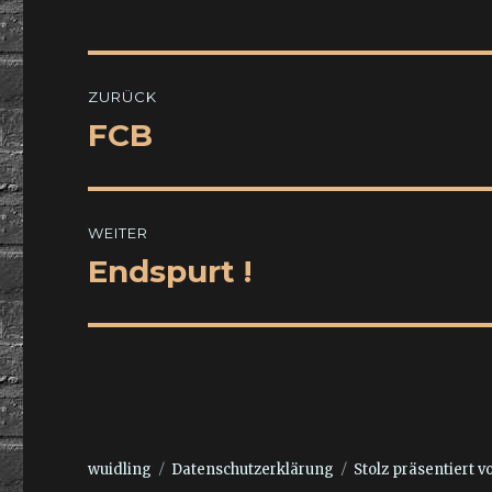
Beitragsnavigation
ZURÜCK
FCB
Vorheriger
Beitrag:
WEITER
Endspurt !
Nächster
Beitrag:
wuidling
Datenschutzerklärung
Stolz präsentiert 