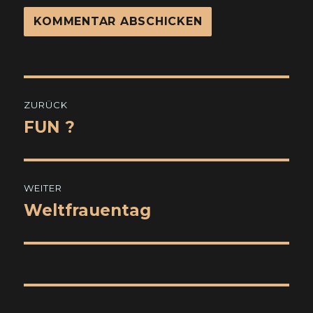
Beitragsnavigation
ZURÜCK
FUN ?
Vorheriger
Beitrag:
WEITER
Weltfrauentag
Nächster
Beitrag: