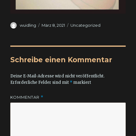
Autor
Veröffentlicht
Kategorien
wuidling
März 8, 2021
Uncategorized
am
Schreibe einen Kommentar
Deine E-Mail-Adresse wird nicht veröffentlicht.
Erforderliche Felder sind mit
*
markiert
KOMMENTAR
*