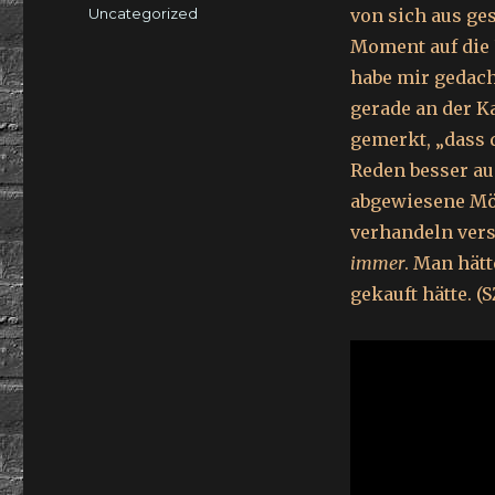
am
Kategorien
Uncategorized
von sich aus ges
Moment auf die 
habe mir gedacht:
gerade an der Ka
gemerkt, „dass 
Reden besser au
abgewiesene Mö
verhandeln vers
immer
. Man hät
gekauft hätte. (