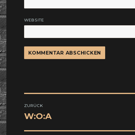
WEBSITE
Beitragsnavigation
ZURÜCK
W:O:A
Vorheriger
Beitrag: