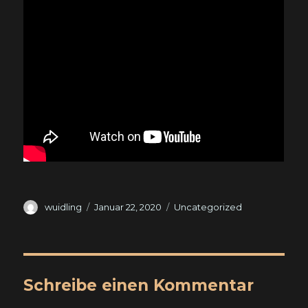
Autor
Veröffentlicht
Kategorien
wuidling
Januar 22, 2020
Uncategorized
am
Schreibe einen Kommentar