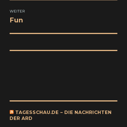
WEITER
Fun
Nächster
Beitrag:
TAGESSCHAU.DE – DIE NACHRICHTEN
DER ARD