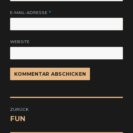
E-MAIL-ADRESSE
*
WEBSITE
Beitragsnavigation
ZURÜCK
FUN
Vorheriger
Beitrag: