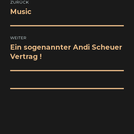
ZURÜCK
Music
Vorheriger
Beitrag:
WEITER
Ein sogenannter Andi Scheuer
Nächster
Beitrag:
Vertrag !