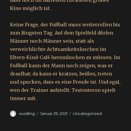
dass noch im härtesten Lockdown großes
Kino möglich ist.
Keine Frage, der Fußball muss weiterrollen bis
zum Jüngsten Tag. Auf dem Spielfeld dürfen
Männer noch Männer sein, statt als
verweichlichte Achtsamkeitsluschen im
Eltern-Kind-Café herumhocken zu müssen. Im
Fußball kann der Mann noch zeigen, was er
draufhat; da kann er kratzen, beißen, treten
und spucken, dass es eine Freude ist. Und egal,
wen der Trainer aufstellt: Testosteron spielt
immer mit.
Autor
Veröffentlicht
Kategorien
wuidling
Januar 29, 2021
Uncategorized
am