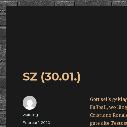
wuidling
SZ (30.01.)
Gott sei’s gekl
Fußball, wo län
Autor
wuidling
Cristiano Ronal
Veröffentlicht
Februar 1, 2020
gute alte Testo