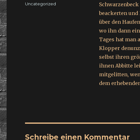
am
Kategorien
Uncategorized
Schwarzenbeck o
beackerten und H
über den Haufen
wo ihn dann ein
Tages hat man a
Klopper denunzie
selbst ihren gr
ihnen Abbitte le
mitgelitten, we
dem erhebenden 
Schreibe einen Kommentar