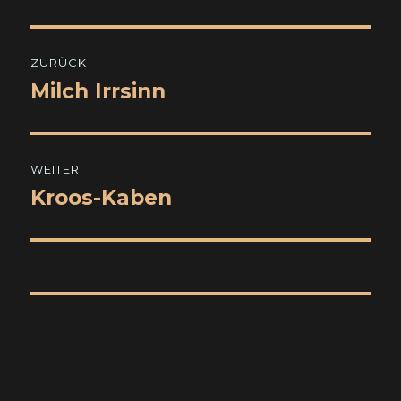
Beitragsnavigation
ZURÜCK
Milch Irrsinn
Vorheriger
Beitrag:
WEITER
Kroos-Kaben
Nächster
Beitrag: