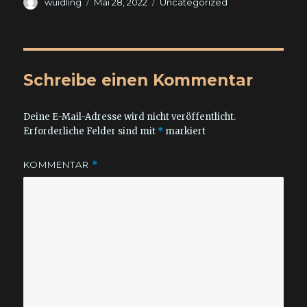
Autor
Veröffentlicht
Kategorien
wuidling
Mai 28, 2022
Uncategorized
am
Schreibe einen Kommentar
Deine E-Mail-Adresse wird nicht veröffentlicht.
Erforderliche Felder sind mit
*
markiert
KOMMENTAR
*