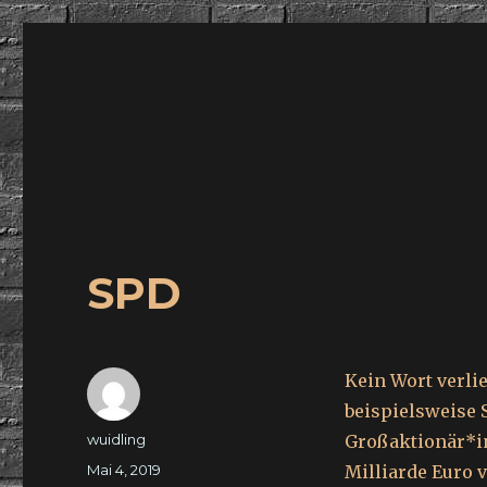
wuidling
SPD
Kein Wort verli
beispielsweise 
Autor
wuidling
Großaktionär*in
Veröffentlicht
Mai 4, 2019
Milliarde Euro 