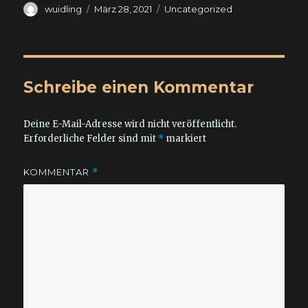
Autor
Veröffentlicht
Kategorien
wuidling
März 28, 2021
Uncategorized
am
Schreibe einen Kommentar
Deine E-Mail-Adresse wird nicht veröffentlicht.
Erforderliche Felder sind mit
*
markiert
KOMMENTAR
*