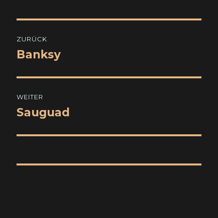
Beitragsnavigation
ZURÜCK
Banksy
Vorheriger
Beitrag:
WEITER
Sauguad
Nächster
Beitrag: