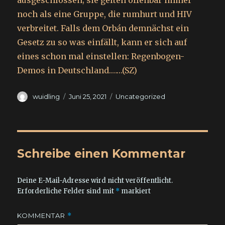
ausgeschlossen; sie gelten offenbar immer
noch als eine Gruppe, die rumhurt und HIV
verbreitet. Falls dem Orbán demnächst ein
Gesetz zu so was einfällt, kann er sich auf
eines schon mal einstellen: Regenbogen-
Demos in Deutschland.……(SZ)
Autor
Veröffentlicht
Kategorien
wuidling
Juni 25, 2021
Uncategorized
am
Schreibe einen Kommentar
Deine E-Mail-Adresse wird nicht veröffentlicht.
Erforderliche Felder sind mit
*
markiert
KOMMENTAR
*