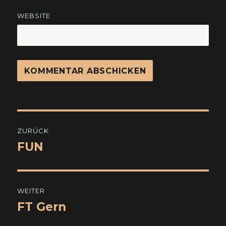
WEBSITE
Beitragsnavigation
ZURÜCK
FUN
Vorheriger
Beitrag:
WEITER
FT Gern
Nächster
Beitrag: