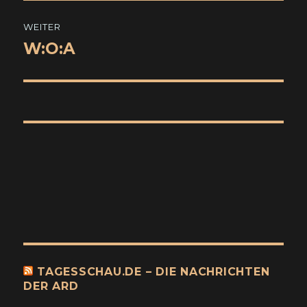
WEITER
W:O:A
Nächster
Beitrag:
TAGESSCHAU.DE – DIE NACHRICHTEN
DER ARD