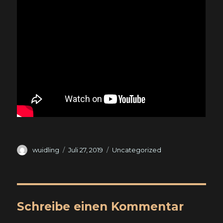
Autor
Veröffentlicht
Kategorien
wuidling
Juli 27, 2019
Uncategorized
am
Schreibe einen Kommentar