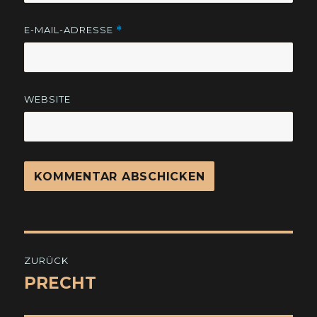
E-MAIL-ADRESSE
*
WEBSITE
Beitragsnavigation
ZURÜCK
PRECHT
Vorheriger
Beitrag: