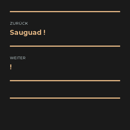
Beitragsnavigation
ZURÜCK
Sauguad !
Vorheriger
Beitrag:
WEITER
!
Nächster
Beitrag: