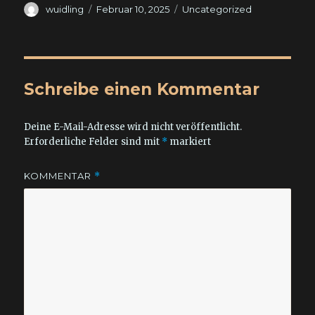
Autor
Veröffentlicht
Kategorien
wuidling
Februar 10, 2025
Uncategorized
am
Schreibe einen Kommentar
Deine E-Mail-Adresse wird nicht veröffentlicht.
Erforderliche Felder sind mit
*
markiert
KOMMENTAR
*